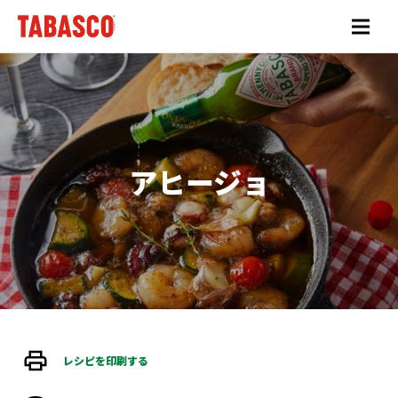
TABASCO®
ソ
ー
アヒージョ
ス
を
知
る
商
品
情
報
レシピを印刷する