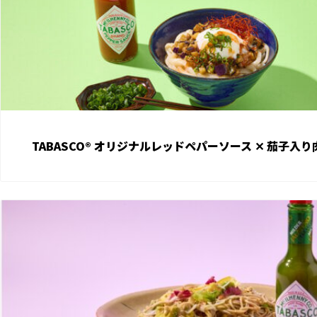
TABASCO® オリジナルレッドペパーソース ✕ 茄子入
View TABASCO® ハラペーニョソース ✕︎しらすとアボカドのそばサラダ r
View the recipe