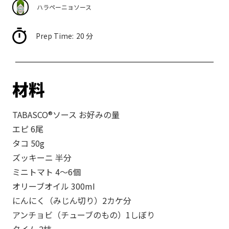
ハラペーニョソース
レ
シ
ピ
Prep Time:
20 分
最
新
材料
ニ
ュ
ー
TABASCO®ソース お好みの量
ス
エピ 6尾
タコ 50g
ズッキーニ 半分
ミニトマト 4〜6個
オリーブオイル 300mI
にんにく（みじん切り）2カケ分
アンチョビ（チューブのもの）1しぼり