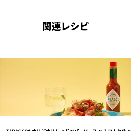
関連レシピ
View TABASCO® オリジナルレッドペパーソース ✕︎ トマトと生ハムの冷製
View the recipe