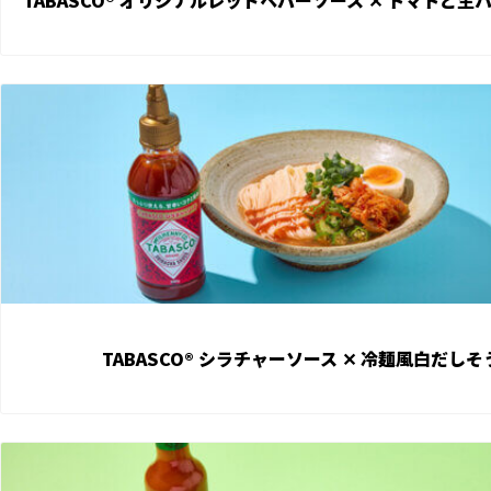
TABASCO® オリジナルレッドペパーソース ✕︎ トマトと
View TABASCO® シラチャーソース ✕ ︎冷麺風白だしそうめん recipe
View the recipe
TABASCO® シラチャーソース ✕ ︎冷麺風白だし
View TABASCO® オリジナルレッドペパーソース ✕ 茄子入り肉味噌うどん 
View the recipe